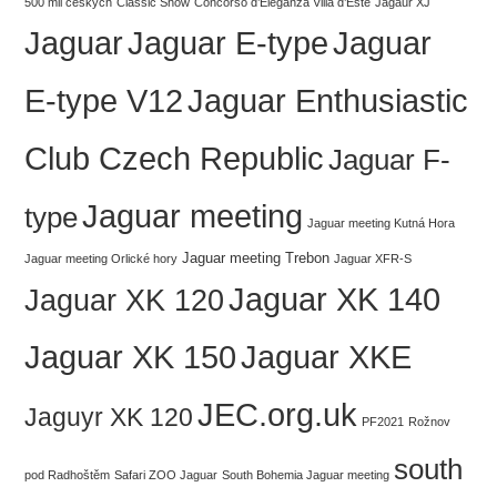
500 mil českých
Classic Show
Concorso d’Eleganza Villa d’Este
Jagaur XJ
Jaguar
Jaguar E-type
Jaguar
Jaguar Enthusiastic
E-type V12
Club Czech Republic
Jaguar F-
Jaguar meeting
type
Jaguar meeting Kutná Hora
Jaguar meeting Trebon
Jaguar meeting Orlické hory
Jaguar XFR-S
Jaguar XK 140
Jaguar XK 120
Jaguar XK 150
Jaguar XKE
JEC.org.uk
Jaguyr XK 120
PF2021
Rožnov
south
pod Radhoštěm
Safari ZOO Jaguar
South Bohemia Jaguar meeting