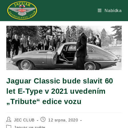
Přejít
k
Nabídka
obsahu
Jaguar Classic bude slavit 60
let E-Type v 2021 uvedením
„Tribute“ edice vozu
Autor
Příspěvek
JEC CLUB
12 srpna, 2020
příspěvku
byl
Rubriky
Jaguar ve světe