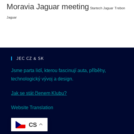
Moravia Jaguar meeting
Startech Jaguar
Trebon
Jaguar
JEC CZ & SK
Jsme parta lidí, kterou fascinují auta, příběhy,
technologický vývoj a design.
Jak se stát členem Klubu?
Website Translation
CS